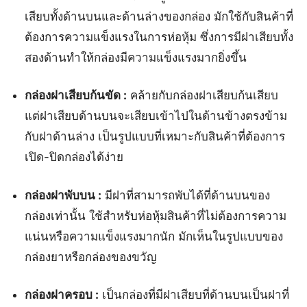
เสียบทั้งด้านบนและด้านล่างของกล่อง มักใช้กับสินค้าที่
ต้องการความแข็งแรงในการห่อหุ้ม ซึ่งการมีฝาเสียบทั้ง
สองด้านทำให้กล่องมีความแข็งแรงมากยิ่งขึ้น
กล่องฝาเสียบก้นขัด :
คล้ายกับกล่องฝาเสียบก้นเสียบ
แต่ฝาเสียบด้านบนจะเสียบเข้าไปในด้านข้างตรงข้าม
กับฝาด้านล่าง เป็นรูปแบบที่เหมาะกับสินค้าที่ต้องการ
เปิด-ปิดกล่องได้ง่าย
กล่องฝาพับบน :
มีฝาที่สามารถพับได้ที่ด้านบนของ
กล่องเท่านั้น ใช้สำหรับห่อหุ้มสินค้าที่ไม่ต้องการความ
แน่นหรือความแข็งแรงมากนัก มักเห็นในรูปแบบของ
กล่องยาหรือกล่องของขวัญ
กล่องฝาครอบ :
เป็นกล่องที่มีฝาเสียบที่ด้านบนเป็นฝาที่