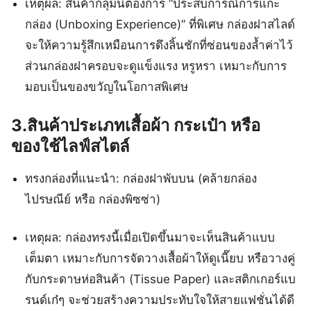
เหตุผล: สินค้ากลุ่มนี้ต้องการ “ประสบการณ์การแกะ
กล่อง (Unboxing Experience)” ที่พิเศษ กล่องฝาสไลด์
จะให้ความรู้สึกเหมือนการดึงลิ้นชักที่ซ่อนของล้ำค่าไว้
ส่วนกล่องฝาครอบจะดูแข็งแรง หรูหรา เหมาะกับการ
มอบเป็นของขวัญในโอกาสพิเศษ
3.สินค้าประเภทเสื้อผ้า กระเป๋า หรือ
ของใช้ไลฟ์สไตล์
ทรงกล่องที่แนะนำ: กล่องฝาพับบน (คล้ายกล่อง
ไปรษณีย์ หรือ กล่องพิซซ่า)
เหตุผล: กล่องทรงนี้เมื่อเปิดขึ้นมาจะเห็นสินค้าแบบ
เต็มตา เหมาะกับการจัดวางเสื้อผ้าให้ดูเนี๊ยบ หรือวางคู่
กับกระดาษห่อสินค้า (Tissue Paper) และสติกเกอร์แบ
รนด์เก๋ๆ จะช่วยสร้างความประทับใจให้สายแฟชั่นได้ดี