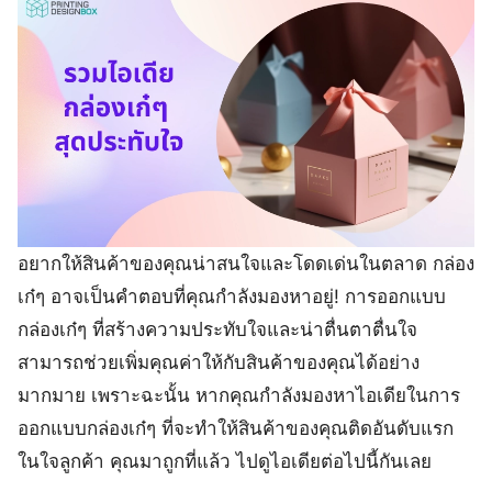
อยากให้สินค้าของคุณน่าสนใจและโดดเด่นในตลาด กล่อง
เก๋ๆ อาจเป็นคำตอบที่คุณกำลังมองหาอยู่! การออกแบบ
กล่องเก๋ๆ ที่สร้างความประทับใจและน่าตื่นตาตื่นใจ
สามารถช่วยเพิ่มคุณค่าให้กับสินค้าของคุณได้อย่าง
มากมาย เพราะฉะนั้น หากคุณกำลังมองหาไอเดียในการ
ออกแบบกล่องเก๋ๆ ที่จะทำให้สินค้าของคุณติดอันดับแรก
ในใจลูกค้า คุณมาถูกที่แล้ว ไปดูไอเดียต่อไปนี้กันเลย