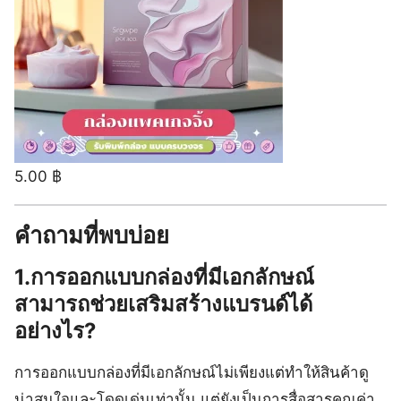
5.00 ฿
คำถามที่พบบ่อย
1.การออกแบบกล่องที่มีเอกลักษณ์
สามารถช่วยเสริมสร้างแบรนด์ได้
อย่างไร?
การออกแบบกล่องที่มีเอกลักษณ์ไม่เพียงแต่ทำให้สินค้าดู
น่าสนใจและโดดเด่นเท่านั้น แต่ยังเป็นการสื่อสารคุณค่า