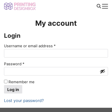
Skip
to
Search
content
for:
My account
Login
Required
Username or email address
*
Required
Password
*
Remember me
Log in
Lost your password?