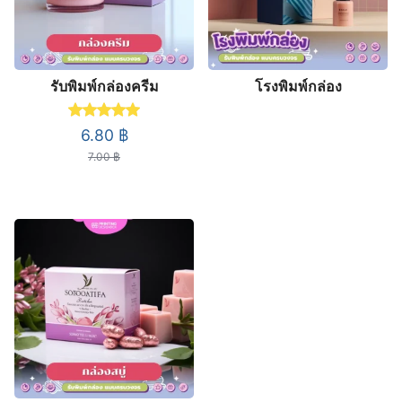
รับพิมพ์กล่องครีม
โรงพิมพ์กล่อง
Rated
5.00
out of 5
Original
Current
6.80
฿
price
price
7.00
฿
was:
is:
7.00 ฿.
6.80 ฿.