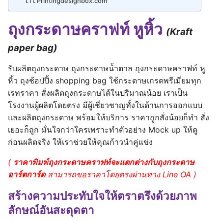
Printingdesignbox.com
ถุงกระดาษคราฟท์ หูหิ้ว
(Kraft
paper bag)
รับผลิตถุงกระดาษ ถุงกระดาษน้ำตาล ถุงกระดาษคราฟท์ หู
หิ้ว ถุงช้อปปิ้ง shopping bag ใช้กระดาษเกรดพรีเมี่ยมทุก
เรทราคา สั่งผลิตถุงกระดาษได้ในปริมาณน้อย เราเป็น
โรงงานผู้ผลิตโดยตรง มีผู้เชี่ยวชาญทั้งในด้านการออกแบบ
และผลิตถุงกระดาษ พร้อมให้บริการ ราคาถูกสั่งน้อยก็ทำ สั่ง
เยอะก็ถูก มั่นใจกว่าใครเพราะทำตัวอย่าง Mock up ให้ดู
ก่อนผลิตจริง ให้เราช่วยให้คุณก้าวนำคู่แข่ง
(
ราคาพิมพ์ถุงกระดาษคราฟท์จะแตกต่างกับถุงกระดาษ
อาร์ตการ์ด
สามารถขอราคาโดยตรงผ่านทาง Line OA )
สร้างความประทับใจให้ตราตรึงด้วยภาพ
ลักษณ์อันสะดุดตา