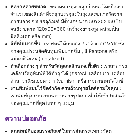
หลากหลายขนาด :
ขนาดของถุงจะถูกกำหนดโดยยึดจาก
จำนวนของสินค้าที่จะถูกบรรจุลงในถุงและขนาดวัดจาก
ภายนอกของบรรจุภัณฑ์ มีตั้งแต่ขนาด 50x30x150 ไป
จนถึง ขนาด 120x90x360 (กว้างxยาวxสูง หน่วยเป็น
มิลลิเมตร หรือ mm)
สีที่เพิ่มมากขึ้น :
เราพิมพ์ได้มากถึง 7 สี ด้วยสี CMYK ซึ่ง
ช่วยคุณประหยัดต้นทุนเพิ่มมากขึ้น , สี Pantone หรือ
แม้แต่สีโลหะ (metalized)
ตัวเลือกต่าง ๆ สำหรับวัสดุและลักษณะพื้นผิว :
เราสามารถ
เคลือบวัสดุพิมพ์ที่ใช้ทำถุงได้ (คราฟท์, เคลือบเงา, เคลือบ
ด้าน, วานิชแบบต่าง ๆ (varnish) หรือกระดาษเมทัลไลซ์)
งานพิมพ์แบบไร้ขีดจำกัด ครบถ้วนทุกสไตล์ตามใจคุณ :
เราพิมพ์ถุงกระดาษหลากหลายรูปแบบเพื่อให้เข้ากับสินค้า
ของคุณมากที่สุดในทุก ๆ แง่มุม
ความปลอดภัย
คุณสมบัติของบรรจุภัณฑ์ในการกันกระแทก :
วัสดุ