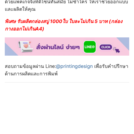
ด้วยแพคเกจจิ้งที่ดีไซน์ทันสมัย ไม่ซ้ำใคร ให้เราช่วยออกแบบ
และผลิตให้คุณ
พิเศษ รับผลิตกล่องสบู่ 1000ใบ ใบละไม่เกิน 5 บาท (กล่อง
กางออกไม่เกินA4)
สอบถามข้อมูลผ่าน Line:
@printingdesign
เพื่อรับคำปรึกษา
ด้านการผลิตและการพิมพ์