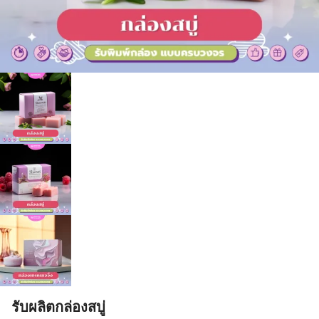
รับผลิตกล่องสบู่