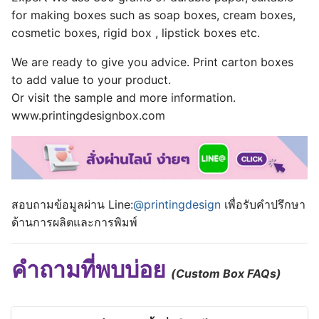
for making boxes such as soap boxes, cream boxes,
cosmetic boxes, rigid box , lipstick boxes etc.
We are ready to give you advice. Print carton boxes
to add value to your product.
Or visit the sample and more information.
www.printingdesignbox.com
สอบถามข้อมูลผ่าน Line:
@printingdesign
เพื่อรับคำปรึกษา
ด้านการผลิตและการพิมพ์
คำถามที่พบบ่อย
(
Custom Box FAQs)