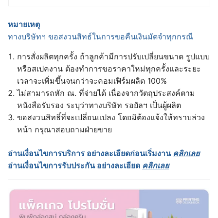
หมายเหตุ
ทางบริษัทฯ ขอสงวนสิทธ์ในการขอคืนเงินมัดจำทุกกรณี
การสั่งผลิตทุกครั้ง ถ้าลูกค้ามีการปรับเปลี่ยนขนาด รูปแบบ
หรือสเปคงาน ต้องทำการขอราคาใหม่ทุกครั้งและระยะ
เวลาจะเพิ่มขึ้นจนกว่าจะคอมเฟิร์มผลิต 100%
ไม่สามารถหัก ณ. ที่จ่ายได้ เนื่องจากวัตถุประสงค์ตาม
หนังสือรับรอง ระบุว่าทางบริษัท รอยัลฯ เป็นผู้ผลิต
ขอสงวนสิทธิ์ที่จะเปลี่ยนแปลง โดยมิต้องแจ้งให้ทราบล่วง
หน้า กรุณาสอบถามฝ่ายขาย
อ่านเงื่อนไขการบริการ อย่างละเอียดก่อนเริ่มงาน
คลิกเลย
อ่านเงื่อนไขการรับประกัน อย่างละเอียด
คลิกเลย