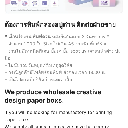
ต้องการพิมพ์กล่องสบู่ด่วน ติดต่อฝ่ายขาย
*
เงื่อนไขงาน พิมพ์ด่วน
หลังยืนยันแบบ 3 วันทำการ *
– จำนวน 1,000 ใบ Size ไม่เกิน A5 งานพิมพ์เลย์ร่วม
– งานไม่มีเทคนิคพิเศษ ปั๊มเค ปั๊ม spot uv เจาะหน้าต่าง ปะ
มือ
– ไม่นับรวมวันหยุดหรือเหตุสุดวิสัย
– กรณีลูกค้ามีไฟล์พร้อมพิมพ์ ส่งก่อนเวลา 13.00 น.
– เป็นไปตามที่บริษัทกำหนดเท่านั้น
We produce wholesale creative
design paper boxs.
If you will be looking for manufactory for printing
paper boxs.
We supply all kinds of boxs, we have full energy