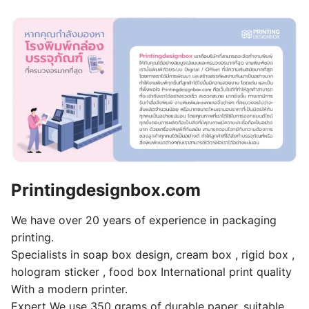
Printingdesignbox.com
We have over 20 years of experience in packaging
printing.
Specialists in soap box design, cream box , rigid box ,
hologram sticker , food box International print quality
With a modern printer.
Expert We use 350 grams of durable paper, suitable